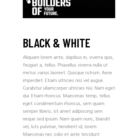
BLACK & WHITE
Aliquam lorem ante, dapibus in, viverra quis,
feugiat a, tellus. Phasellus viverra nulla ut
metus varius laoreet. Quisque rutrum. Aene
imperdiet. Etiam ultricies nisi vel augue.
Curabitur ullamcorper ultricies nisi. Nam eget
dui. Etiam rhoncus. Maecenas temp, tellus
eget condimentum rhoncus, sem quam
semper libero, sit amet adipiscing sem
neque sed ipsum. Nam quam nunc, blandit
vel, luts pulvinar, hendrerit id, lorem.
Maecenas nec odio et ante tincidunt