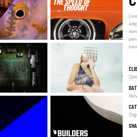
Lor
adip
Aen
pen
nasc
CLI
Qod
DAT
Nov
CAT
Dig
SHA