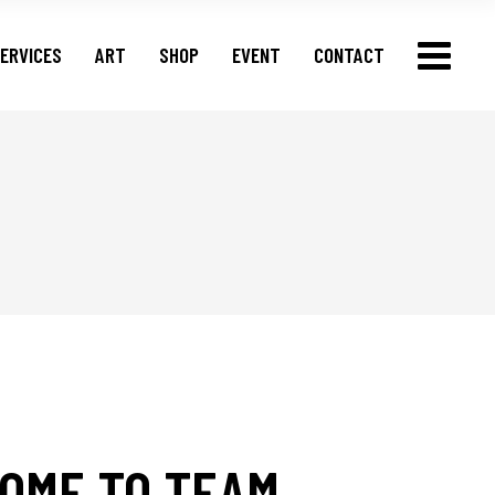
SOCIAL MEDIA
ERVICES
ART
SHOP
EVENT
CONTACT
BRANDING
WEB
SOCIAL MEDIA
BRANDING
WEB
OME TO TEAM