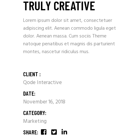
TRULY CREATIVE
Lorem ipsum dolor sit amet, consectetuer
adipiscing elit. Aenean commodo ligula eget
dolor. Aenean massa. Cum sociis Theme
natoque penatibus et magnis dis parturient
montes, nascetur ridiculus mus.
CLIENT :
Qode Interactive
DATE:
November 16, 2018
CATEGORY:
Marketing
SHARE: