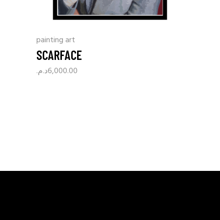
painting art
SCARFACE
د.م.
6,000.00