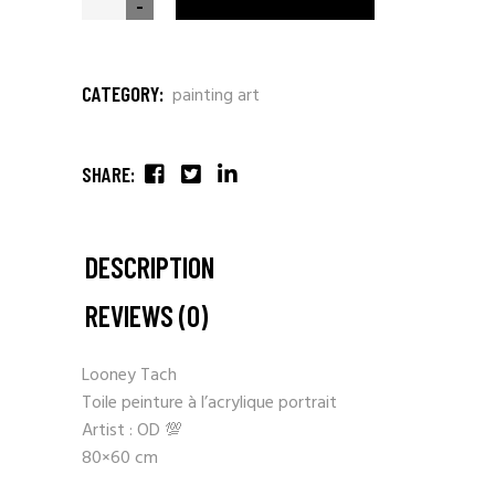
-
CATEGORY:
painting art
SHARE:
DESCRIPTION
REVIEWS (0)
Looney Tach
Toile peinture à l’acrylique portrait
Artist : OD 💯
80×60 cm